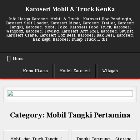
Skip
Karoseri Mobil & Truck KenKa
to
content
Info Harga Karoseri Mobil & Truck : Karoseri Box Pendingin,
Karoseri Self Loader, Karoseri Mixer, Karoseri Trailer, Karoseri
Tangki, Karoseri Mobil Toko, Karoseri Food Truck, Karoseri
Wingbox, Karoseri Towing, Karoseri Arm Roll, Karoseri Skylift,
Karoseri Crane, Karoseri Box Besi, Karoseri Bak Besi, Karoseri
Bak Kayu, Karoseri Dump Truck … dll
Menu
Menu Utama
Model Karoseri
Wilayah
Category:
Mobil Tangki Pertamina
Mobil dan Truck Tangki {
Tangki Tampung – Storage