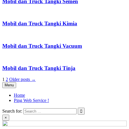
Mobil dan Truck Tangki Semen
Mobil dan Truck Tangki Kimia
Mobil dan Truck Tangki Vacuum
Mobil dan Truck Tangki Tinja
Posts
1
2
Older posts →
Menu
pagination
Home
Ping Web Service !
Search for:
×