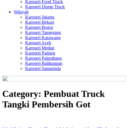
Karoseri Food Truck
Karoseri Dump Truck
Wilayah
Karoseri Jakarta
Karoseri Bekasi
Karoseri Bogor
Karoseri Tangerang
Karoseri Karawang
Karoseri Aceh
Karoseri Medan
Karoseri Padang
Karoseri Palembang
Karoseri Balikpapan
Karoseri Samarinda
Category:
Pembuat Truck
Tangki Pembersih Got