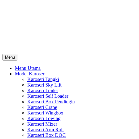
Skip
Karoseri Mobil & Truck KenKa
to
Info Harga Karoseri Mobil & Truck : Karoseri Box Pendingin,
content
Karoseri Self Loader, Karoseri Mixer, Karoseri Trailer, Karoseri
Tangki, Karoseri Mobil Toko, Karoseri Food Truck, Karoseri
Wingbox, Karoseri Towing, Karoseri Arm Roll, Karoseri Skylift,
Karoseri Crane, Karoseri Box Besi, Karoseri Bak Besi, Karoseri
Bak Kayu, Karoseri Dump Truck … dll
Menu
Menu Utama
Model Karoseri
Karoseri Tangki
Karoseri Sky Lift
Karoseri Trailer
Karoseri Self Loader
Karoseri Box Pendingin
Karoseri Crane
Karoseri Wingbox
Karoseri Towing
Karoseri Mixer
Karoseri Arm Roll
Karoseri Box DOC