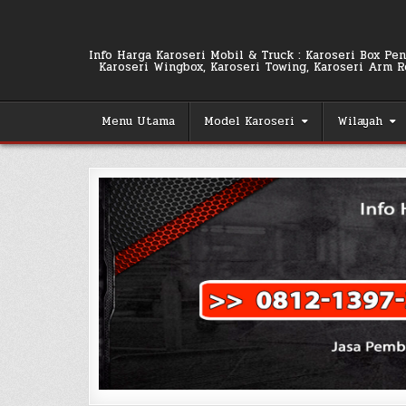
Skip
to
content
Info Harga Karoseri Mobil & Truck : Karoseri Box Pend
Karoseri Wingbox, Karoseri Towing, Karoseri Arm Rol
Menu Utama
Model Karoseri
Wilayah