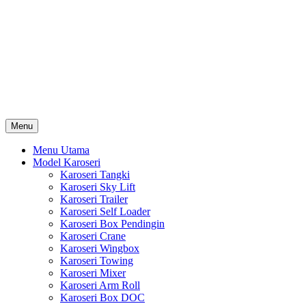
Skip
Karoseri Mobil & Truck KenKa
to
Info Harga Karoseri Mobil & Truck : Karoseri Box Pendingin,
content
Karoseri Self Loader, Karoseri Mixer, Karoseri Trailer, Karoseri
Tangki, Karoseri Mobil Toko, Karoseri Food Truck, Karoseri
Wingbox, Karoseri Towing, Karoseri Arm Roll, Karoseri Skylift,
Karoseri Crane, Karoseri Box Besi, Karoseri Bak Besi, Karoseri
Bak Kayu, Karoseri Dump Truck … dll
Menu
Menu Utama
Model Karoseri
Karoseri Tangki
Karoseri Sky Lift
Karoseri Trailer
Karoseri Self Loader
Karoseri Box Pendingin
Karoseri Crane
Karoseri Wingbox
Karoseri Towing
Karoseri Mixer
Karoseri Arm Roll
Karoseri Box DOC