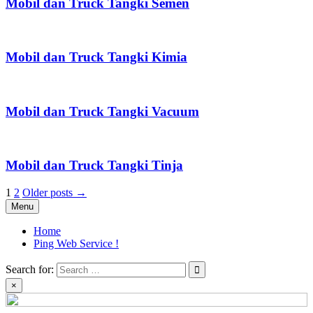
Mobil dan Truck Tangki Semen
Mobil dan Truck Tangki Kimia
Mobil dan Truck Tangki Vacuum
Mobil dan Truck Tangki Tinja
Posts
1
2
Older posts →
Menu
pagination
Home
Ping Web Service !
Search for:
×