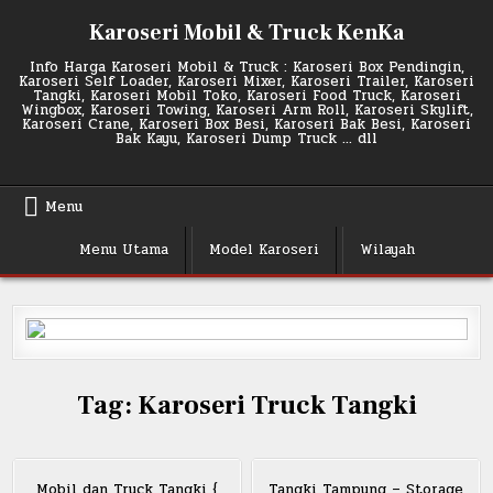
Skip
Karoseri Mobil & Truck KenKa
to
content
Info Harga Karoseri Mobil & Truck : Karoseri Box Pendingin,
Karoseri Self Loader, Karoseri Mixer, Karoseri Trailer, Karoseri
Tangki, Karoseri Mobil Toko, Karoseri Food Truck, Karoseri
Wingbox, Karoseri Towing, Karoseri Arm Roll, Karoseri Skylift,
Karoseri Crane, Karoseri Box Besi, Karoseri Bak Besi, Karoseri
Bak Kayu, Karoseri Dump Truck … dll
Menu
Menu Utama
Model Karoseri
Wilayah
Tag:
Karoseri Truck Tangki
Mobil dan Truck Tangki {
Tangki Tampung – Storage