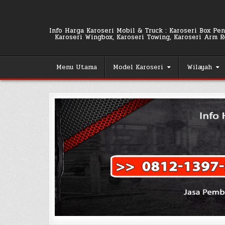
Skip
to
content
Info Harga Karoseri Mobil & Truck : Karoseri Box Pend
Karoseri Wingbox, Karoseri Towing, Karoseri Arm Rol
Menu Utama
Model Karoseri
Wilayah