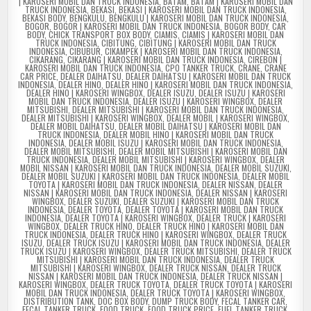
| KAROSERI MOBIL DAN TRUCK INDONESIA
,
BATAM
,
BATAM | KAROSERI MOBIL DAN
TRUCK INDONESIA
,
BEKASI
,
BEKASI | KAROSERI MOBIL DAN TRUCK INDONESIA
,
BEKASI BODY
,
BENGKULU
,
BENGKULU | KAROSERI MOBIL DAN TRUCK INDONESIA
,
BOGOR
,
BOGOR | KAROSERI MOBIL DAN TRUCK INDONESIA
,
BOGOR BODY
,
CAR
BODY
,
CHICK TRANSPORT BOX BODY
,
CIAMIS
,
CIAMIS | KAROSERI MOBIL DAN
TRUCK INDONESIA
,
CIBITUNG
,
CIBITUNG | KAROSERI MOBIL DAN TRUCK
INDONESIA
,
CIBUBUR
,
CIKAMPEK | KAROSERI MOBIL DAN TRUCK INDONESIA
,
CIKARANG
,
CIKARANG | KAROSERI MOBIL DAN TRUCK INDONESIA
,
CIREBON |
KAROSERI MOBIL DAN TRUCK INDONESIA
,
CPO TANKER TRUCK
,
CRANE
,
CRANE
CAR PRICE
,
DEALER DAIHATSU
,
DEALER DAIHATSU | KAROSERI MOBIL DAN TRUCK
INDONESIA
,
DEALER HINO
,
DEALER HINO | KAROSERI MOBIL DAN TRUCK INDONESIA
,
DEALER HINO | KAROSERI WINGBOX
,
DEALER ISUZU
,
DEALER ISUZU | KAROSERI
MOBIL DAN TRUCK INDONESIA
,
DEALER ISUZU | KAROSERI WINGBOX
,
DEALER
MITSUBISHI
,
DEALER MITSUBISHI | KAROSERI MOBIL DAN TRUCK INDONESIA
,
DEALER MITSUBISHI | KAROSERI WINGBOX
,
DEALER MOBIL | KAROSERI WINGBOX
,
DEALER MOBIL DAIHATSU
,
DEALER MOBIL DAIHATSU | KAROSERI MOBIL DAN
TRUCK INDONESIA
,
DEALER MOBIL HINO | KAROSERI MOBIL DAN TRUCK
INDONESIA
,
DEALER MOBIL ISUZU | KAROSERI MOBIL DAN TRUCK INDONESIA
,
DEALER MOBIL MITSUBISHI
,
DEALER MOBIL MITSUBISHI | KAROSERI MOBIL DAN
TRUCK INDONESIA
,
DEALER MOBIL MITSUBISHI | KAROSERI WINGBOX
,
DEALER
MOBIL NISSAN | KAROSERI MOBIL DAN TRUCK INDONESIA
,
DEALER MOBIL SUZUKI
,
DEALER MOBIL SUZUKI | KAROSERI MOBIL DAN TRUCK INDONESIA
,
DEALER MOBIL
TOYOTA | KAROSERI MOBIL DAN TRUCK INDONESIA
,
DEALER NISSAN
,
DEALER
NISSAN | KAROSERI MOBIL DAN TRUCK INDONESIA
,
DEALER NISSAN | KAROSERI
WINGBOX
,
DEALER SUZUKI
,
DEALER SUZUKI | KAROSERI MOBIL DAN TRUCK
INDONESIA
,
DEALER TOYOTA
,
DEALER TOYOTA | KAROSERI MOBIL DAN TRUCK
INDONESIA
,
DEALER TOYOTA | KAROSERI WINGBOX
,
DEALER TRUCK | KAROSERI
WINGBOX
,
DEALER TRUCK HINO
,
DEALER TRUCK HINO | KAROSERI MOBIL DAN
TRUCK INDONESIA
,
DEALER TRUCK HINO | KAROSERI WINGBOX
,
DEALER TRUCK
ISUZU
,
DEALER TRUCK ISUZU | KAROSERI MOBIL DAN TRUCK INDONESIA
,
DEALER
TRUCK ISUZU | KAROSERI WINGBOX
,
DEALER TRUCK MITSUBISHI
,
DEALER TRUCK
MITSUBISHI | KAROSERI MOBIL DAN TRUCK INDONESIA
,
DEALER TRUCK
MITSUBISHI | KAROSERI WINGBOX
,
DEALER TRUCK NISSAN
,
DEALER TRUCK
NISSAN | KAROSERI MOBIL DAN TRUCK INDONESIA
,
DEALER TRUCK NISSAN |
KAROSERI WINGBOX
,
DEALER TRUCK TOYOTA
,
DEALER TRUCK TOYOTA | KAROSERI
MOBIL DAN TRUCK INDONESIA
,
DEALER TRUCK TOYOTA | KAROSERI WINGBOX
,
DISTRIBUTION TANK
,
DOC BOX BODY
,
DUMP TRUCK BODY
,
FECAL TANKER CAR
,
FECAL TANKER TRUCK
,
FOOD TRUCK
,
FOOD TRUCK PRICE
,
FUEL TANKER TRUCK
,