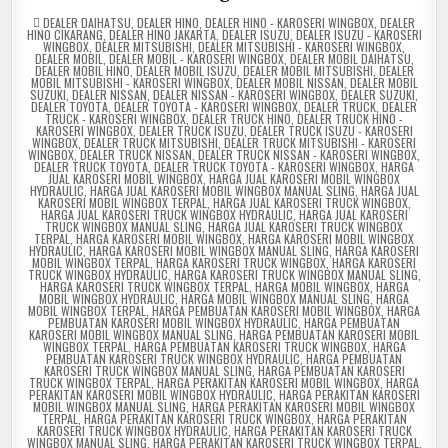
POSTED
DEALER DAIHATSU
,
DEALER HINO
,
DEALER HINO - KAROSERI WINGBOX
,
DEALER
IN
HINO CIKARANG
,
DEALER HINO JAKARTA
,
DEALER ISUZU
,
DEALER ISUZU - KAROSERI
WINGBOX
,
DEALER MITSUBISHI
,
DEALER MITSUBISHI - KAROSERI WINGBOX
,
DEALER MOBIL
,
DEALER MOBIL - KAROSERI WINGBOX
,
DEALER MOBIL DAIHATSU
,
DEALER MOBIL HINO
,
DEALER MOBIL ISUZU
,
DEALER MOBIL MITSUBISHI
,
DEALER
MOBIL MITSUBISHI - KAROSERI WINGBOX
,
DEALER MOBIL NISSAN
,
DEALER MOBIL
SUZUKI
,
DEALER NISSAN
,
DEALER NISSAN - KAROSERI WINGBOX
,
DEALER SUZUKI
,
DEALER TOYOTA
,
DEALER TOYOTA - KAROSERI WINGBOX
,
DEALER TRUCK
,
DEALER
TRUCK - KAROSERI WINGBOX
,
DEALER TRUCK HINO
,
DEALER TRUCK HINO -
KAROSERI WINGBOX
,
DEALER TRUCK ISUZU
,
DEALER TRUCK ISUZU - KAROSERI
WINGBOX
,
DEALER TRUCK MITSUBISHI
,
DEALER TRUCK MITSUBISHI - KAROSERI
WINGBOX
,
DEALER TRUCK NISSAN
,
DEALER TRUCK NISSAN - KAROSERI WINGBOX
,
DEALER TRUCK TOYOTA
,
DEALER TRUCK TOYOTA - KAROSERI WINGBOX
,
HARGA
JUAL KAROSERI MOBIL WINGBOX
,
HARGA JUAL KAROSERI MOBIL WINGBOX
HYDRAULIC
,
HARGA JUAL KAROSERI MOBIL WINGBOX MANUAL SLING
,
HARGA JUAL
KAROSERI MOBIL WINGBOX TERPAL
,
HARGA JUAL KAROSERI TRUCK WINGBOX
,
HARGA JUAL KAROSERI TRUCK WINGBOX HYDRAULIC
,
HARGA JUAL KAROSERI
TRUCK WINGBOX MANUAL SLING
,
HARGA JUAL KAROSERI TRUCK WINGBOX
TERPAL
,
HARGA KAROSERI MOBIL WINGBOX
,
HARGA KAROSERI MOBIL WINGBOX
HYDRAULIC
,
HARGA KAROSERI MOBIL WINGBOX MANUAL SLING
,
HARGA KAROSERI
MOBIL WINGBOX TERPAL
,
HARGA KAROSERI TRUCK WINGBOX
,
HARGA KAROSERI
TRUCK WINGBOX HYDRAULIC
,
HARGA KAROSERI TRUCK WINGBOX MANUAL SLING
,
HARGA KAROSERI TRUCK WINGBOX TERPAL
,
HARGA MOBIL WINGBOX
,
HARGA
MOBIL WINGBOX HYDRAULIC
,
HARGA MOBIL WINGBOX MANUAL SLING
,
HARGA
MOBIL WINGBOX TERPAL
,
HARGA PEMBUATAN KAROSERI MOBIL WINGBOX
,
HARGA
PEMBUATAN KAROSERI MOBIL WINGBOX HYDRAULIC
,
HARGA PEMBUATAN
KAROSERI MOBIL WINGBOX MANUAL SLING
,
HARGA PEMBUATAN KAROSERI MOBIL
WINGBOX TERPAL
,
HARGA PEMBUATAN KAROSERI TRUCK WINGBOX
,
HARGA
PEMBUATAN KAROSERI TRUCK WINGBOX HYDRAULIC
,
HARGA PEMBUATAN
KAROSERI TRUCK WINGBOX MANUAL SLING
,
HARGA PEMBUATAN KAROSERI
TRUCK WINGBOX TERPAL
,
HARGA PERAKITAN KAROSERI MOBIL WINGBOX
,
HARGA
PERAKITAN KAROSERI MOBIL WINGBOX HYDRAULIC
,
HARGA PERAKITAN KAROSERI
MOBIL WINGBOX MANUAL SLING
,
HARGA PERAKITAN KAROSERI MOBIL WINGBOX
TERPAL
,
HARGA PERAKITAN KAROSERI TRUCK WINGBOX
,
HARGA PERAKITAN
KAROSERI TRUCK WINGBOX HYDRAULIC
,
HARGA PERAKITAN KAROSERI TRUCK
WINGBOX MANUAL SLING
,
HARGA PERAKITAN KAROSERI TRUCK WINGBOX TERPAL
,