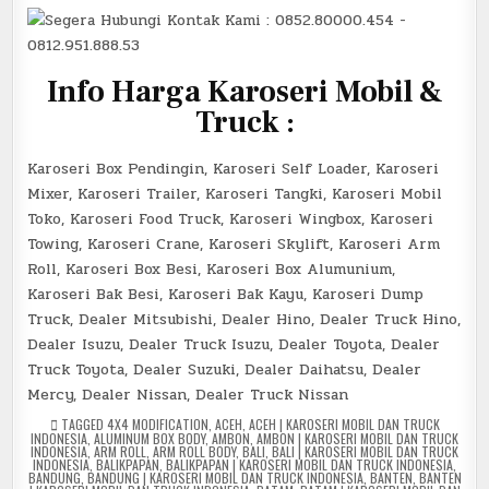
I
nfo Harga Karoseri Mobil &
Truck :
Karoseri Box Pendingin, Karoseri Self Loader, Karoseri
Mixer, Karoseri Trailer, Karoseri Tangki, Karoseri Mobil
Toko, Karoseri Food Truck, Karoseri Wingbox, Karoseri
Towing, Karoseri Crane, Karoseri Skylift, Karoseri Arm
Roll, Karoseri Box Besi, Karoseri Box Alumunium,
Karoseri Bak Besi, Karoseri Bak Kayu, Karoseri Dump
Truck, Dealer Mitsubishi, Dealer Hino, Dealer Truck Hino,
Dealer Isuzu, Dealer Truck Isuzu, Dealer Toyota, Dealer
Truck Toyota, Dealer Suzuki, Dealer Daihatsu, Dealer
Mercy, Dealer Nissan, Dealer Truck Nissan
TAGGED
4X4 MODIFICATION
,
ACEH
,
ACEH | KAROSERI MOBIL DAN TRUCK
INDONESIA
,
ALUMINUM BOX BODY
,
AMBON
,
AMBON | KAROSERI MOBIL DAN TRUCK
INDONESIA
,
ARM ROLL
,
ARM ROLL BODY
,
BALI
,
BALI | KAROSERI MOBIL DAN TRUCK
INDONESIA
,
BALIKPAPAN
,
BALIKPAPAN | KAROSERI MOBIL DAN TRUCK INDONESIA
,
BANDUNG
,
BANDUNG | KAROSERI MOBIL DAN TRUCK INDONESIA
,
BANTEN
,
BANTEN