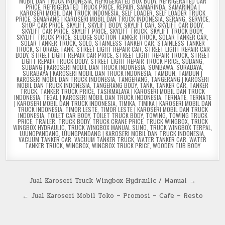
MOBIL DAN TRUCK INDONESIA
,
REFRIGERATED BOX BODY
,
REFRIGERATED CAR
PRICE
,
REFRIGERATED TRUCK PRICE
,
REPAIR
,
SAMARINDA
,
SAMARINDA |
KAROSERI MOBIL DAN TRUCK INDONESIA
,
SELF LOADER
,
SELF LOADER TRUCK
PRICE
,
SEMARANG | KAROSERI MOBIL DAN TRUCK INDONESIA
,
SERANG
,
SERVICE
,
SHOP CAR PRICE
,
SKYLIFT
,
SKYLIFT BODY
,
SKYLIFT CAR
,
SKYLIFT CAR BODY
,
SKYLIFT CAR PRICE
,
SKYLIFT PRICE
,
SKYLIFT TRUCK
,
SKYLIFT TRUCK BODY
,
SKYLIFT TRUCK PRICE
,
SLUDGE SUCTION TANKER TRUCK
,
SOLAR TANKER CAR
,
SOLAR TANKER TRUCK
,
SOLO
,
STAINLESS TANKER CAR
,
STAINLESS TANKER
TRUCK
,
STORAGE TANK
,
STREET LIGHT REPAIR CAR
,
STREET LIGHT REPAIR CAR
BODY
,
STREET LIGHT REPAIR CAR PRICE
,
STREET LIGHT REPAIR TRUCK
,
STREET
LIGHT REPAIR TRUCK BODY
,
STREET LIGHT REPAIR TRUCK PRICE
,
SUBANG
,
SUBANG | KAROSERI MOBIL DAN TRUCK INDONESIA
,
SUMBAWA
,
SURABAYA
,
SURABAYA | KAROSERI MOBIL DAN TRUCK INDONESIA
,
TAMBUN
,
TAMBUN |
KAROSERI MOBIL DAN TRUCK INDONESIA
,
TANGERANG
,
TANGERANG | KAROSERI
MOBIL DAN TRUCK INDONESIA
,
TANGERANG BODY
,
TANK
,
TANKER CAR
,
TANKER
TRUCK
,
TANKER TRUCK PRICE
,
TASIKMALAYA | KAROSERI MOBIL DAN TRUCK
INDONESIA
,
TEGAL | KAROSERI MOBIL DAN TRUCK INDONESIA
,
TERNATE
,
TERNATE
| KAROSERI MOBIL DAN TRUCK INDONESIA
,
TIMIKA
,
TIMIKA | KAROSERI MOBIL DAN
TRUCK INDONESIA
,
TIMOR LESTE
,
TIMOR LESTE | KAROSERI MOBIL DAN TRUCK
INDONESIA
,
TOILET CAR BODY
,
TOILET TRUCK BODY
,
TOWING
,
TOWING TRUCK
PRICE
,
TRAILER
,
TRUCK BODY
,
TRUCK CRANE PRICE
,
TRUCK WINGBOX
,
TRUCK
WINGBOX HYDRAULIC
,
TRUCK WINGBOX MANUAL SLING
,
TRUCK WINGBOX TERPAL
,
UJUNGPANDANG
,
UJUNGPANDANG | KAROSERI MOBIL DAN TRUCK INDONESIA
,
VACUUM TANKER CAR
,
VACUUM TANKER TRUCK
,
WATER TANKER CAR
,
WATER
TANKER TRUCK
,
WINGBOX
,
WINGBOX TRUCK PRICE
,
WOODEN TUB BODY
Post
Jual Karoseri Truck Wingbox Hydraulic / Manual →
navigation
← Jual Karoseri Mobil Toko – Promosi – Cafe – Resto