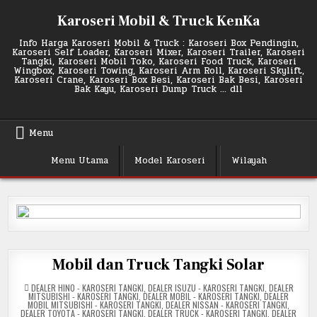
Skip
Karoseri Mobil & Truck KenKa
to
content
Info Harga Karoseri Mobil & Truck : Karoseri Box Pendingin,
Karoseri Self Loader, Karoseri Mixer, Karoseri Trailer, Karoseri
Tangki, Karoseri Mobil Toko, Karoseri Food Truck, Karoseri
Wingbox, Karoseri Towing, Karoseri Arm Roll, Karoseri Skylift,
Karoseri Crane, Karoseri Box Besi, Karoseri Bak Besi, Karoseri
Bak Kayu, Karoseri Dump Truck … dll
Menu
Menu Utama
Model Karoseri
Wilayah
Mobil dan Truck Tangki Solar
POSTED
DEALER HINO - KAROSERI TANGKI
,
DEALER ISUZU - KAROSERI TANGKI
,
DEALER
IN
MITSUBISHI - KAROSERI TANGKI
,
DEALER MOBIL - KAROSERI TANGKI
,
DEALER
MOBIL MITSUBISHI - KAROSERI TANGKI
,
DEALER NISSAN - KAROSERI TANGKI
,
DEALER TOYOTA - KAROSERI TANGKI
,
DEALER TRUCK - KAROSERI TANGKI
,
DEALER