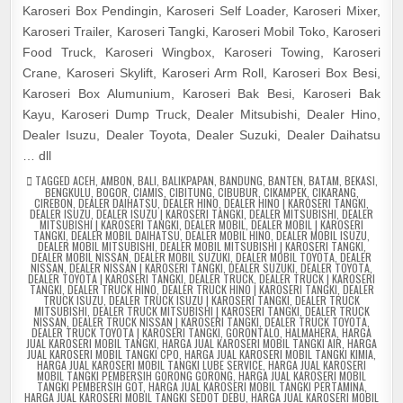
Karoseri Box Pendingin, Karoseri Self Loader, Karoseri Mixer,
Karoseri Trailer, Karoseri Tangki, Karoseri Mobil Toko, Karoseri
Food Truck, Karoseri Wingbox, Karoseri Towing, Karoseri
Crane, Karoseri Skylift, Karoseri Arm Roll, Karoseri Box Besi,
Karoseri Box Alumunium, Karoseri Bak Besi, Karoseri Bak
Kayu, Karoseri Dump Truck, Dealer Mitsubishi, Dealer Hino,
Dealer Isuzu, Dealer Toyota, Dealer Suzuki, Dealer Daihatsu
… dll
TAGGED
ACEH
,
AMBON
,
BALI
,
BALIKPAPAN
,
BANDUNG
,
BANTEN
,
BATAM
,
BEKASI
,
BENGKULU
,
BOGOR
,
CIAMIS
,
CIBITUNG
,
CIBUBUR
,
CIKAMPEK
,
CIKARANG
,
CIREBON
,
DEALER DAIHATSU
,
DEALER HINO
,
DEALER HINO | KAROSERI TANGKI
,
DEALER ISUZU
,
DEALER ISUZU | KAROSERI TANGKI
,
DEALER MITSUBISHI
,
DEALER
MITSUBISHI | KAROSERI TANGKI
,
DEALER MOBIL
,
DEALER MOBIL | KAROSERI
TANGKI
,
DEALER MOBIL DAIHATSU
,
DEALER MOBIL HINO
,
DEALER MOBIL ISUZU
,
DEALER MOBIL MITSUBISHI
,
DEALER MOBIL MITSUBISHI | KAROSERI TANGKI
,
DEALER MOBIL NISSAN
,
DEALER MOBIL SUZUKI
,
DEALER MOBIL TOYOTA
,
DEALER
NISSAN
,
DEALER NISSAN | KAROSERI TANGKI
,
DEALER SUZUKI
,
DEALER TOYOTA
,
DEALER TOYOTA | KAROSERI TANGKI
,
DEALER TRUCK
,
DEALER TRUCK | KAROSERI
TANGKI
,
DEALER TRUCK HINO
,
DEALER TRUCK HINO | KAROSERI TANGKI
,
DEALER
TRUCK ISUZU
,
DEALER TRUCK ISUZU | KAROSERI TANGKI
,
DEALER TRUCK
MITSUBISHI
,
DEALER TRUCK MITSUBISHI | KAROSERI TANGKI
,
DEALER TRUCK
NISSAN
,
DEALER TRUCK NISSAN | KAROSERI TANGKI
,
DEALER TRUCK TOYOTA
,
DEALER TRUCK TOYOTA | KAROSERI TANGKI
,
GORONTALO
,
HALMAHERA
,
HARGA
JUAL KAROSERI MOBIL TANGKI
,
HARGA JUAL KAROSERI MOBIL TANGKI AIR
,
HARGA
JUAL KAROSERI MOBIL TANGKI CPO
,
HARGA JUAL KAROSERI MOBIL TANGKI KIMIA
,
HARGA JUAL KAROSERI MOBIL TANGKI LUBE SERVICE
,
HARGA JUAL KAROSERI
MOBIL TANGKI PEMBERSIH GORONG GORONG
,
HARGA JUAL KAROSERI MOBIL
TANGKI PEMBERSIH GOT
,
HARGA JUAL KAROSERI MOBIL TANGKI PERTAMINA
,
HARGA JUAL KAROSERI MOBIL TANGKI SEDOT DEBU
,
HARGA JUAL KAROSERI MOBIL